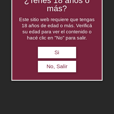
¿Tenés 18 años o
más?
Este sitio web requiere que tengas
18 años de edad o más. Verificá
su edad para ver el contenido o
hacé clic en "No" para salir.
Si
Angelica Zapata Malbec Alta
$
0.00
No, Salir
Agregar al carrito
Descripción