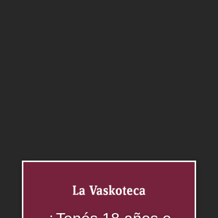
tinto del año. Lo llamamos “NN” justamente por no ser
Ni una cosa Ni la otra. Recomendamos disfrutarlo
fresco, bien acompañados y sin prejuicios.
Agregar al carrito
Categorías:
Malbec
,
Rosé
,
Vinos
Productos relacionados