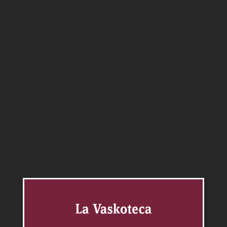
Aromas:
fruta negra madura, finos tostados y toques
ahumados.
Boca:
elegante, redondo, mineral y estructurado.
Maridaje:
carnes rojas tales como cerdo y variedad
de quesos.
Agotado
SKU:
100
Categorías:
Cabernet Franc
,
Malbec
,
Vinos
Productos relacionados