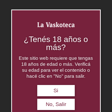
¿Tenés 18 años o
más?
Este sitio web requiere que tengas
Chivas Regal Extra 13 Años
18 años de edad o más. Verificá
$
0.00
su edad para ver el contenido o
hacé clic en "No" para salir.
Agregar al carrito
Descripción
Si
No, Salir