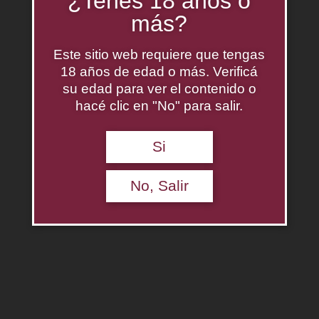
¿Tenés 18 años o
más?
Este sitio web requiere que tengas
18 años de edad o más. Verificá
su edad para ver el contenido o
hacé clic en "No" para salir.
Si
Gran Enemigo El Cepillo
$
0.00
No, Salir
Leer más
Descripción