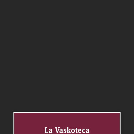
Sauvignon Blanc
0.00
$
Vino blanco, cosecha 2020, a la vista presenta color
amarillo pálido con reflejos verdosos. Intenso en nariz
y de gran frescura, recuerda a flores de ruda y frutos
cítricos. En boca, fresco y mineral, con acidez
marcada que lo hace largo y persistente.
Agregar al carrito
Categorías:
Sauvignon Blanc
,
Vinos
Productos relacionados