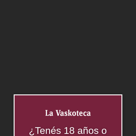
Agregar al carrito
Categorías:
Destilados
,
Gin
Productos relacionados
¿Tenés 18 años o