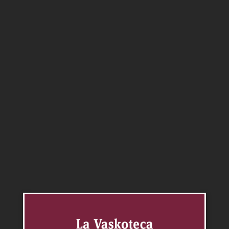
0.00
$
Blend de tintas Malbec – Cabernet de la bodega
Pulenta. Su color es intenso y profundo con tonos
bordó, sus aromas son extremadamente complejos
con notas a ciruela, cerezas y apreciables notas
especiadas. En boca se presenta armonioso y
balanceado en estructura tánica y acidez, posee un
final sumamente agradable.
Agregar al carrito
Categorías:
Blend
,
Vinos
Productos relacionados