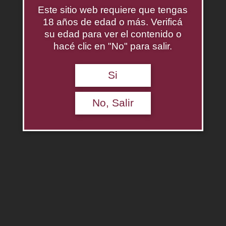
Este sitio web requiere que tengas
Colomé Autentico Malbec
18 años de edad o más. Verificá
$
0.00
su edad para ver el contenido o
hacé clic en "No" para salir.
Agregar al carrito
Descripción
Si
No, Salir