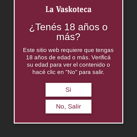
Categorías:
Sauvignon Blanc
,
Vinos
¿Tenés 18 años o
Productos relacionados
más?
Este sitio web requiere que tengas
18 años de edad o más. Verificá
su edad para ver el contenido o
hacé clic en "No" para salir.
Si
No, Salir