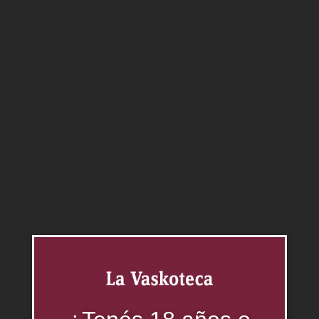
Gewürztraminer
0.00
$
Agregar al carrito
Categoría:
Vinos
Productos relacionados