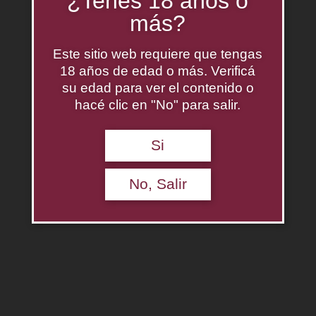
¿Tenés 18 años o
más?
Este sitio web requiere que tengas
18 años de edad o más. Verificá
su edad para ver el contenido o
hacé clic en "No" para salir.
Si
Saint Felicien Cabernet Sauvignon
$
0.00
No, Salir
Agregar al carrito
Descripción