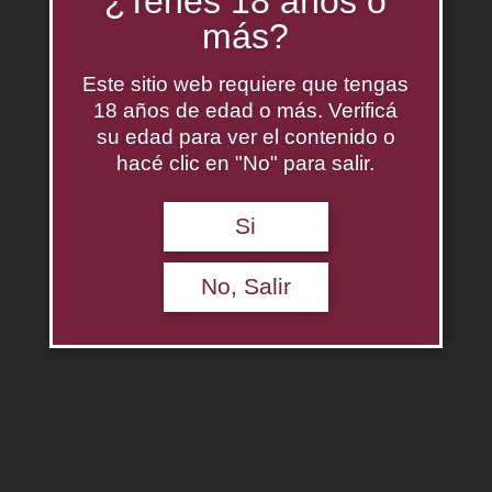
¿Tenés 18 años o
más?
Este sitio web requiere que tengas
18 años de edad o más. Verificá
su edad para ver el contenido o
hacé clic en "No" para salir.
Si
Johnnie Walker Red Label 1L
$
0.00
No, Salir
Agregar al carrito
Descripción