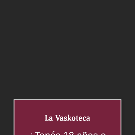
Label Reserve 750 cc
0.00
$
Agregar al carrito
Categorías:
Johnnie Walker
,
Whisky
Productos relacionados