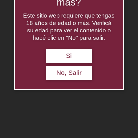
más?
Este sitio web requiere que tengas
18 años de edad o más. Verificá
su edad para ver el contenido o
hacé clic en "No" para salir.
Caja Cartón 2 Accesorios
$
0.00
Si
No, Salir
Agregar al carrito
Descripción