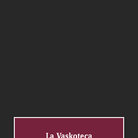
Tiburcio Blend
0.00
$
De color brillante y profundo, con matices
combinados entre el violáceo del Malbec y los toques
rubí atejados del vino de barrica, en nariz prevalecen
las frutas rojas maduras y un fondo de vainilla
achocolatada, aportada por el blend.
Intenso, frutado, con buen final y persistencia. Fuertes
taninos presentes pero dulces.
Agregar al carrito
Categorías:
Blend
,
Vinos
Productos relacionados