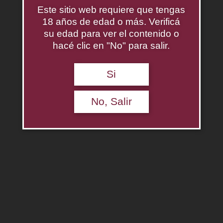
Este sitio web requiere que tengas
Botánico Individual – Coriandro
18 años de edad o más. Verificá
$
0.00
su edad para ver el contenido o
hacé clic en "No" para salir.
Agregar al carrito
Descripción
Si
No, Salir